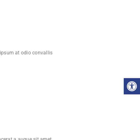
 ipsum at odio convallis
Abrir
acerat a augue sit amet,