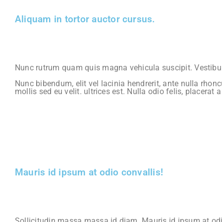
Aliquam in tortor auctor cursus.
Nunc rutrum quam quis magna vehicula suscipit. Vestibul
Nunc bibendum, elit vel lacinia hendrerit, ante nulla rho
mollis sed eu velit. ultrices est. Nulla odio felis, placer
Mauris id ipsum at odio convallis!
Sollicitudin massa massa id diam. Mauris id ipsum at odio c