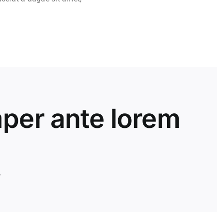
mper ante lorem
 glavrida.