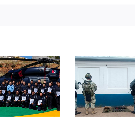
Repelen Fuerzas
Detiene
de Seguridad
Tranco
agresión armada
persona co
en Villanueva; dos
de apreh
presuntos
vigente
delincuentes
abando
resultan heridos
famili