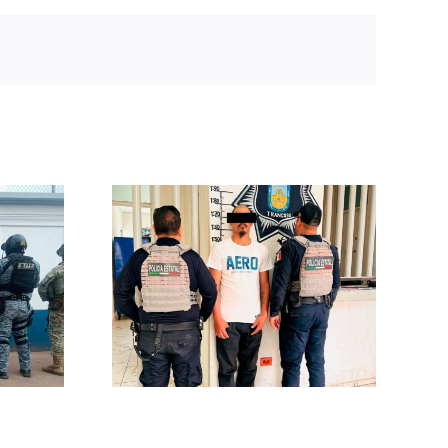
n en
so a
n orden
ensión
 por
no de
ares