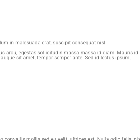
um in malesuada erat, suscipit consequat nisl.
ncus arcu, egestas sollicitudin massa massa id diam. Mauris id
at a augue sit amet, tempor semper ante. Sed id lectus ipsum.
onvallis mollis sed eu velit. ultrices est. Nulla odio felis, pl