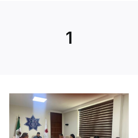
Inicio
1
Directorio
Quiénes Somos
Trámites y Servicios
Transparencia
Contacto