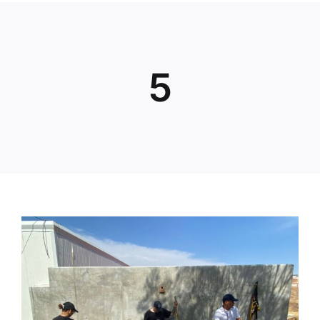
Inicio
5
Directorio
Quiénes Somos
Trámites y Servicios
Transparencia
Contacto