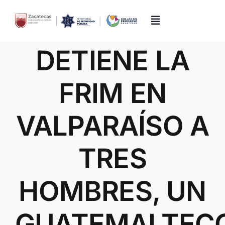
Skip
to
content
Toggle
Navigation
DETIENE LA
Inicio
FRIM EN
Directorio
VALPARAÍSO A
Quiénes Somos
TRES
Trámites y Servicios
HOMBRES, UN
Transparencia
GUATEMALTEC