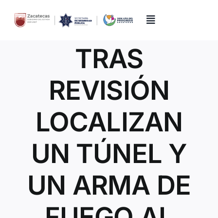
Skip
to
content
Toggle
Navigation
TRAS
Inicio
REVISIÓN
Directorio
LOCALIZAN
Quiénes Somos
UN TÚNEL Y
Trámites y Servicios
UN ARMA DE
Transparencia
FUEGO AL