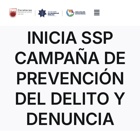
Skip
to
content
Toggle
Navigation
INICIA SSP
Inicio
CAMPAÑA DE
Directorio
PREVENCIÓN
Quiénes Somos
DEL DELITO Y
Trámites y Servicios
DENUNCIA
Transparencia