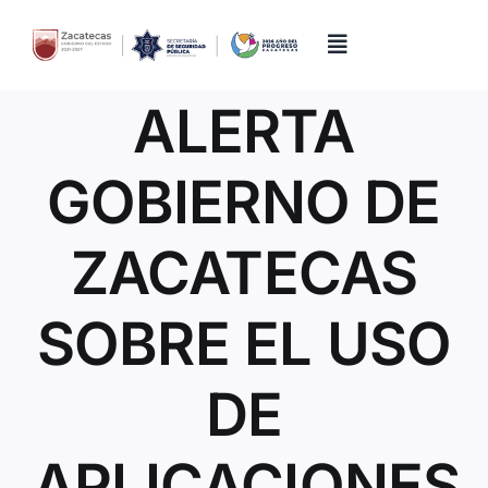
Skip
to
content
Toggle
Navigation
ALERTA
Inicio
GOBIERNO DE
Directorio
ZACATECAS
Quiénes Somos
SOBRE EL USO
Trámites y Servicios
DE
Transparencia
APLICACIONES