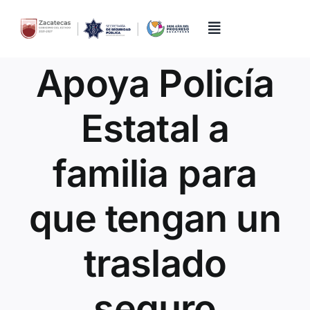
Skip
to
content
Toggle
Navigation
Apoya Policía
Inicio
Estatal a
Directorio
familia para
Quiénes Somos
que tengan un
Trámites y Servicios
traslado
Transparencia
seguro