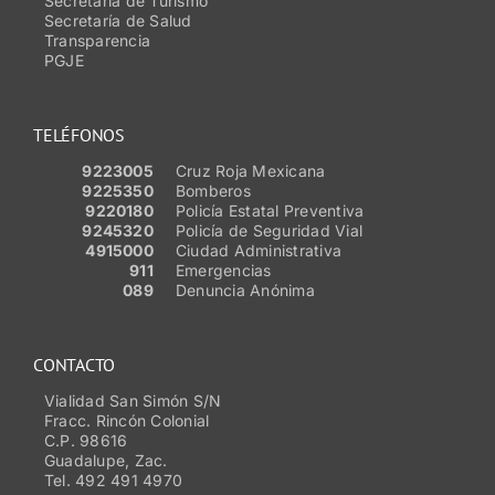
Secretaría de Turismo
Secretaría de Salud
Transparencia
PGJE
TELÉFONOS
9223005
Cruz Roja Mexicana
9225350
Bomberos
9220180
Policía Estatal Preventiva
9245320
Policía de Seguridad Vial
4915000
Ciudad Administrativa
911
Emergencias
089
Denuncia Anónima
CONTACTO
Vialidad San Simón S/N
Fracc. Rincón Colonial
C.P. 98616
Guadalupe, Zac.
Tel. 492 491 4970