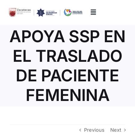
Skip
to
content
Toggle
Navigation
APOYA SSP EN
Inicio
EL TRASLADO
Directorio
DE PACIENTE
Quiénes Somos
FEMENINA
Trámites y Servicios
Transparencia
Previous
Next