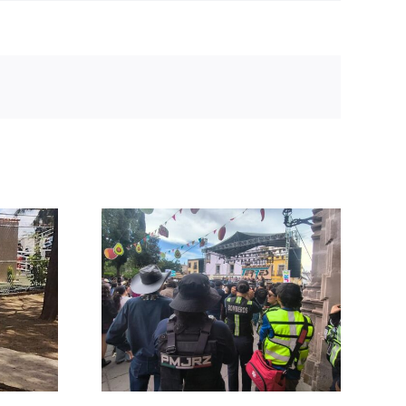
zan
a para
ar la
lidad
ventos
s en
os de
cas