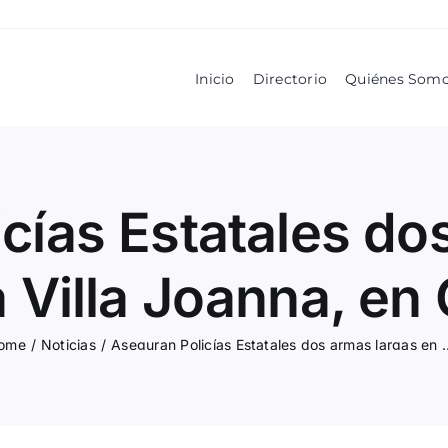
Inicio
Directorio
Quiénes Som
cías Estatales do
a Villa Joanna, en
ome
/
Noticias
/
Aseguran Policías Estatales dos armas larg