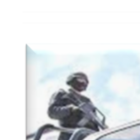
View
Larger
Image