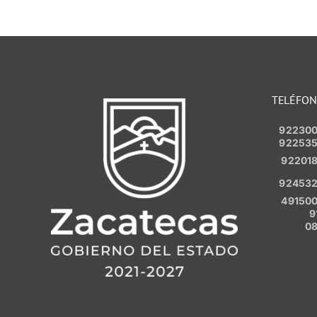
TELÉFO
92230
92253
92201
92453
49150
9
0