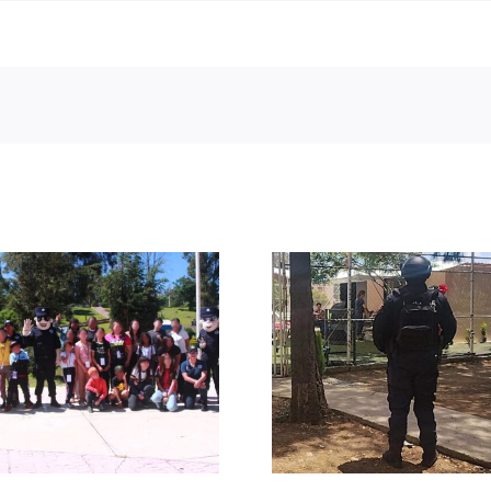
Refuer
Resguardan Policía
vigilanci
Estatal Preventiva
preserv
y corporaciones
tranqui
municipales
durante e
encuentros
masivo
deportivos en
municipi
Guadalupe y Jerez
Zacate