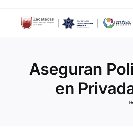
Skip
to
content
Aseguran Poli
en Privad
H