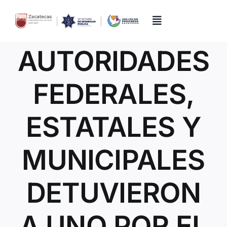
Skip
to
content
Toggle
Navigation
AUTORIDADES
Inicio
FEDERALES,
Directorio
ESTATALES Y
Quiénes Somos
MUNICIPALES
Trámites y Servicios
DETUVIERON
Transparencia
A UNO POR EL