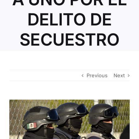
Contacto
DELITO DE
SECUESTRO
Previous
Next
View
Larger
Image