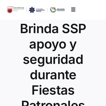
Skip
to
content
Toggle
Navigation
Brinda SSP
Inicio
apoyo y
Directorio
seguridad
Quiénes Somos
durante
Trámites y Servicios
Fiestas
Transparencia
Patronales