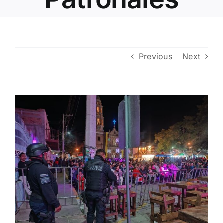
Contacto
Previous
Next
View
Larger
Image