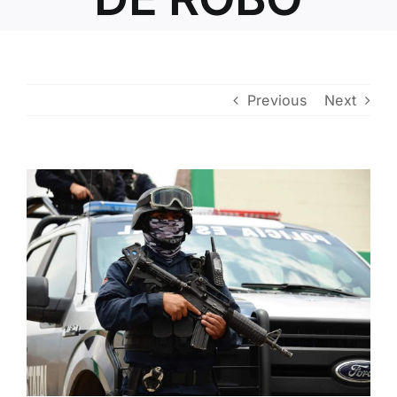
Contacto
Previous
Next
View
Larger
Image