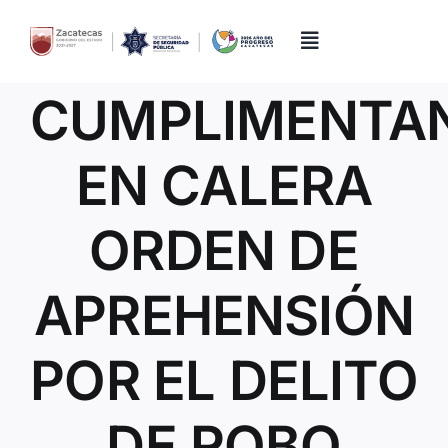
Skip
to
content
Toggle
Navigation
CUMPLIMENTA
Inicio
EN CALERA
Directorio
ORDEN DE
Quiénes Somos
APREHENSIÓN
Trámites y Servicios
POR EL DELITO
Transparencia
DE ROBO