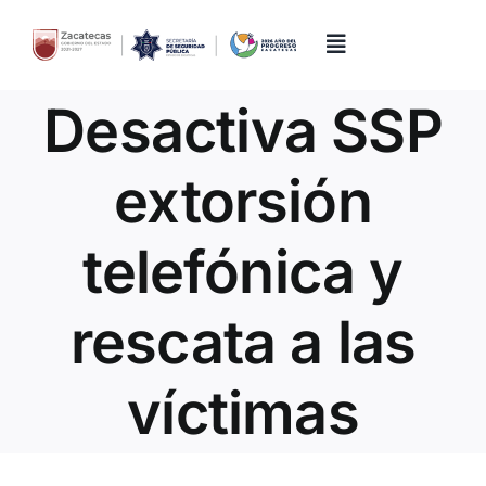
Skip
to
content
Toggle
Navigation
Desactiva SSP
Inicio
extorsión
Directorio
telefónica y
Quiénes Somos
rescata a las
Trámites y Servicios
víctimas
Transparencia