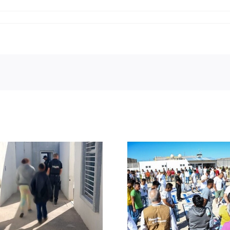
Respalda SSP a
Concluye 
madres
Vial Preven
buscadoras para
Curso de 
realizar acciones
de Educa
de localización en
Segurida