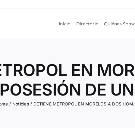
Inicio
Directorio
Quiénes Som
ETROPOL EN MOR
POSESIÓN DE U
ome
/
Noticias
/
DETIENE METROPOL EN MORELOS A DOS 