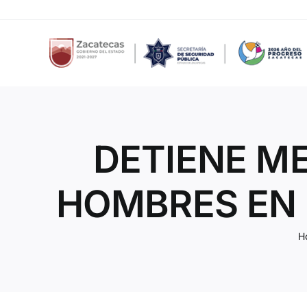
Skip
to
content
DETIENE M
HOMBRES EN 
H