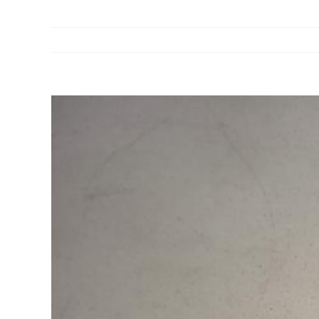
View
Larger
Image