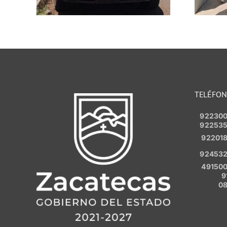
Trancoso
TELÉFO
92230
92253
92201
92453
49150
9
0