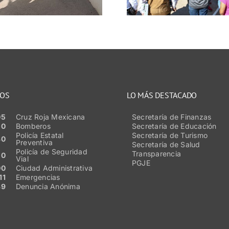
CERERESO varonil
202
NOS
LO MÁS DESTACADO
05
Cruz Roja Mexicana
Secretaría de Finanzas
50
Bomberos
Secretaría de Educación
Policía Estatal
Secretaría de Turismo
80
Preventiva
Secretaría de Salud
Policía de Seguridad
Transparencia
20
Vial
PGJE
00
Ciudad Administrativa
11
Emergencias
89
Denuncia Anónima