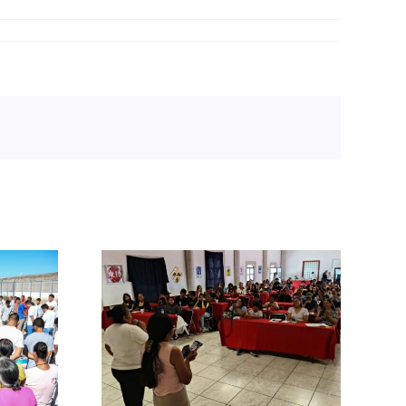
Policía
tiva el V
Verano
ción y
d Vial