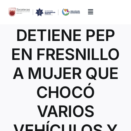
Skip
to
content
Toggle
Navigation
DETIENE PEP
Inicio
EN FRESNILLO
Directorio
A MUJER QUE
Quiénes Somos
CHOCÓ
Trámites y Servicios
VARIOS
Transparencia
VEHÍCULOS Y