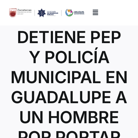
Skip
to
content
Toggle
Navigation
DETIENE PEP
Inicio
Y POLICÍA
Directorio
MUNICIPAL EN
Quiénes Somos
GUADALUPE A
Trámites y Servicios
UN HOMBRE
Transparencia
POR PORTAR