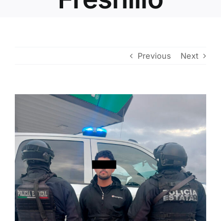
Contacto
Previous
Next
View
Larger
Image