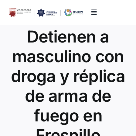
Skip
to
content
Toggle
Navigation
Detienen a
Inicio
masculino con
Directorio
droga y réplica
Quiénes Somos
de arma de
Trámites y Servicios
fuego en
Transparencia
Fresnillo