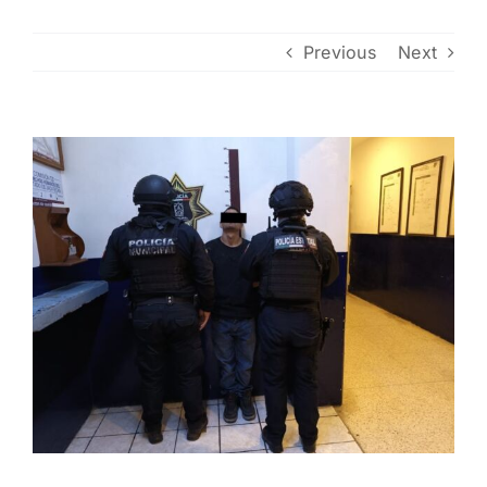
Contacto
Previous
Next
View
Larger
Image