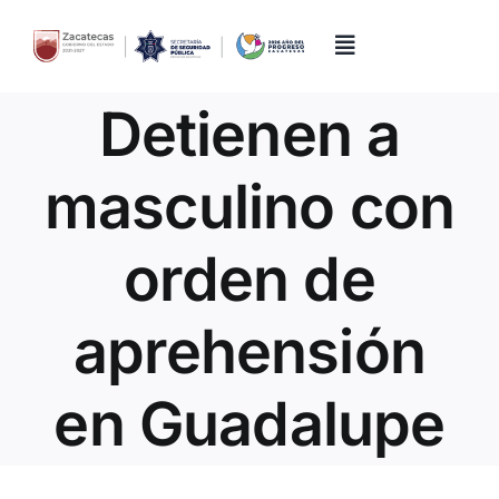
Skip
to
content
Toggle
Navigation
Detienen a
Inicio
masculino con
Directorio
orden de
Quiénes Somos
aprehensión
Trámites y Servicios
en Guadalupe
Transparencia