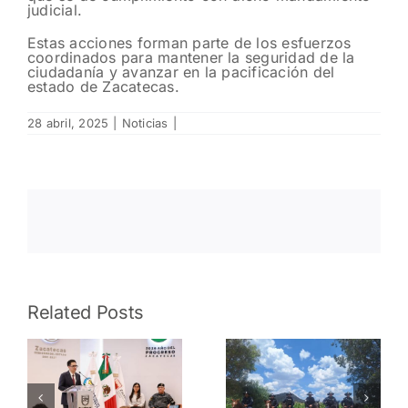
judicial.
Estas acciones forman parte de los esfuerzos
coordinados para mantener la seguridad de la
ciudadanía y avanzar en la pacificación del
estado de Zacatecas.
28 abril, 2025
|
Noticias
|
n
Related Posts
Fortalecen
seguridad
s
durante
Asegura
;
actividades
FRIZ una
religiosas,
camioneta