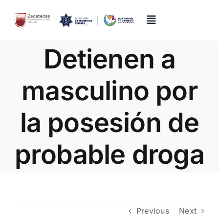
Skip
to
content
Toggle
Navigation
Detienen a
Inicio
masculino por
Directorio
la posesión de
Quiénes Somos
probable droga
Trámites y Servicios
Transparencia
Previous
Next