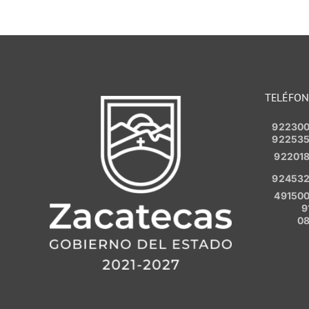
TELÉFO
92230
92253
92201
92453
49150
9
0