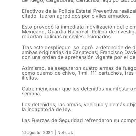
de fuego, cargadores, cartuchos, equipo táctico
Efectivos de la Policía Estatal Preventiva realiz
citado, fueron agredidos por civiles armados.
Esto provocó la inmediata movilización del eleme
Mexicano, Guardia Nacional, Policía de Investig
reportan policías ni civiles lesionados.
Tras este despliegue, se logró la detención de
ambas originarias de Zacatecas; Francisco Davi
con una orden de aprehensión vigente por el del
Asimismo, se aseguraron cuatro armas de fuego
como cuerno de chivo, 1 mil 111 cartuchos, tres
ilícitas.
Cabe mencionar que los detenidos manifestaron s
semana.
Los detenidos, las armas, vehículo y demás obje
la indagatoria de ley.
Las Fuerzas de Seguridad refrendaron su compro
16 agosto, 2024
|
Noticias
|