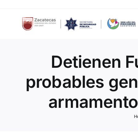
Skip
to
content
Detienen F
probables gen
armamento, 
H