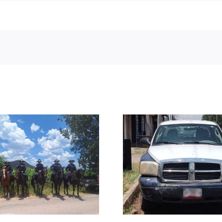
Reintegran
Asegura FRIZ una
Estatal y 
camioneta con
Municipa
reporte de robo en
menor c
Villanueva
famili
Tranc