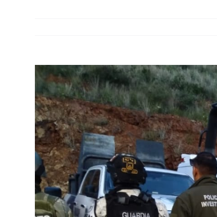
View
Larger
Image