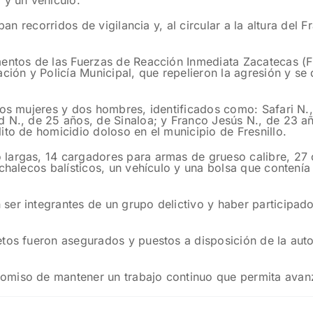
 y un vehículo.
aban recorridos de vigilancia y, al circular a la altura del
ntos de las Fuerzas de Reacción Inmediata Zacatecas (FRIZ
ación y Policía Municipal, que repelieron la agresión y s
 dos mujeres y dos hombres, identificados como: Safari N
d N., de 25 años, de Sinaloa; y Franco Jesús N., de 23 a
ito de homicidio doloso en el municipio de Fresnillo.
 largas, 14 cargadores para armas de grueso calibre, 2
 chalecos balísticos, un vehículo y una bolsa que contení
er integrantes de un grupo delictivo y haber participado 
tos fueron asegurados y puestos a disposición de la auto
miso de mantener un trabajo continuo que permita avanz