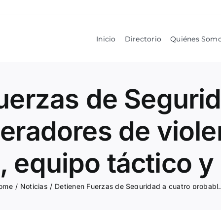
Inicio
Directorio
Quiénes Som
uerzas de Segurid
eradores de viole
equipo táctico y
ome
/
Noticias
/
Detienen Fuerzas de Seguridad a cuatro probables generadore