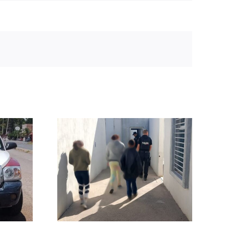
 Policía
Policía
l a un
on su
a en
oso