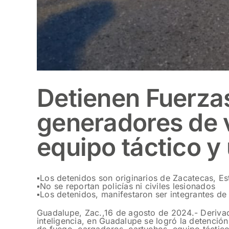
Detienen Fuerza
generadores de 
equipo táctico y
▪️Los detenidos son originarios de Zacatecas, E
▪️No se reportan policías ni civiles lesionados
▪️Los detenidos, manifestaron ser integrantes d
Guadalupe, Zac.,16 de agosto de 2024.- Derivad
inteligencia, en Guadalupe se logró la detenció