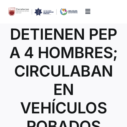
Skip
to
content
Toggle
Navigation
DETIENEN PEP
Inicio
A 4 HOMBRES;
Directorio
CIRCULABAN
Quiénes Somos
EN
Trámites y Servicios
VEHÍCULOS
Transparencia
ROBADOS