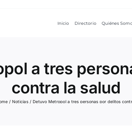
Inicio
Directorio
Quiénes Som
pol a tres persona
contra la salud
ome
/
Noticias
/