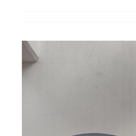
View
Larger
Image