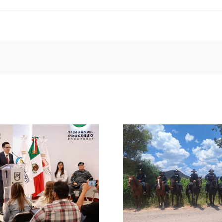
Fortalecen
seguridad durante
Asegura F
actividades
camionet
religiosas,
reporte de
tradicionales y de
Villan
convivencia en
Zacatecas