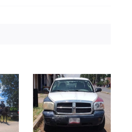
RIZ una
a con
 robo en
ueva