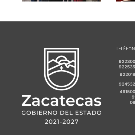
de julio
TELÉFO
92230
92253
92201
92453
49150
9
0