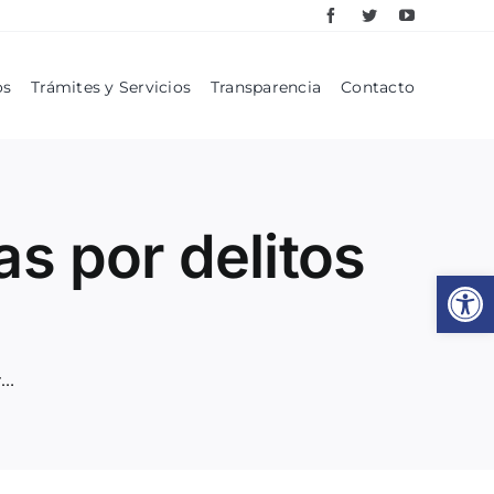
os
Trámites y Servicios
Transparencia
Contacto
s por delitos
Abrir
Detuvo Metropol a tres personas por delitos contra la salud