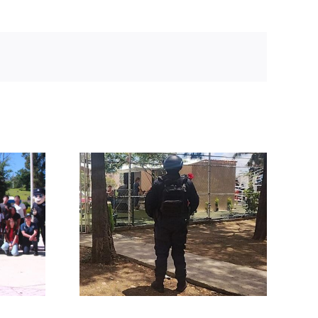
 Policía
eventiva
ciones
ales
tros
os en
y Jerez