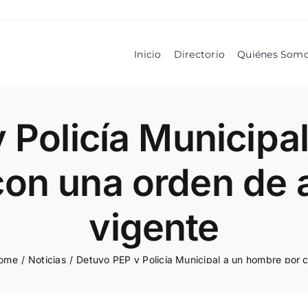
Inicio
Directorio
Quiénes Som
 Policía Municipa
con una orden de
vigente
ome
/
Noticias
/