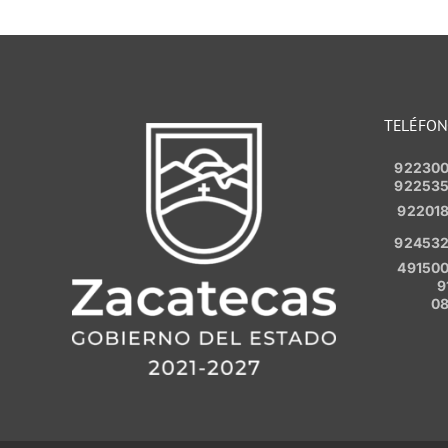
TELÉFO
92230
92253
92201
92453
49150
9
0