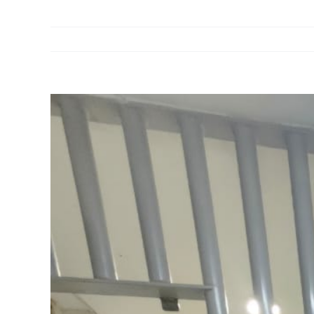
View
Larger
Image