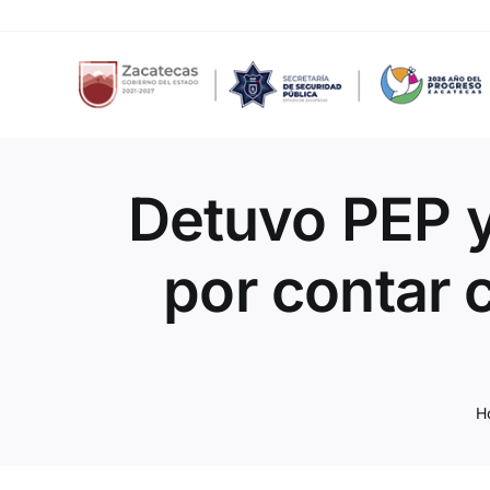
Skip
to
content
Detuvo PEP y
por contar 
H