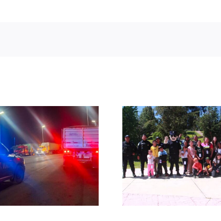
Fomentan Policía
Resguardan
Estatal Preventiva
Estatal Pr
y Policía Municipal
y corpora
la cultura de la
municip
prevención entre
encuen
niñas y niños en
deportiv
Zacatecas
Guadalupe 