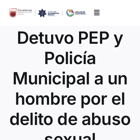
Skip
to
content
Toggle
Navigation
Detuvo PEP y
Inicio
Policía
Directorio
Municipal a un
Quiénes Somos
hombre por el
Trámites y Servicios
delito de abuso
Transparencia
sexual