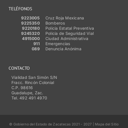
TELÉFONOS
9223005
Cruz Roja Mexicana
9225350
Bomberos
9220180
Policía Estatal Preventiva
9245320
Policía de Seguridad Vial
4915000
Ciudad Administrativa
911
Emergencias
089
Denuncia Anónima
CONTACTO
Vialidad San Simón S/N
Fracc. Rincón Colonial
C.P. 98616
Guadalupe, Zac.
Tel. 492 491 4970
© Gobierno del Estado de Zacatecas 2021 - 2027 | Mapa del Sitio