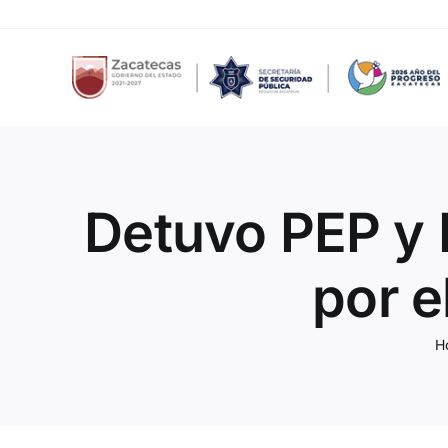
Skip
to
content
Detuvo PEP y 
por e
H