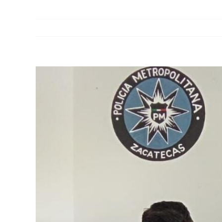
View
Larger
Image