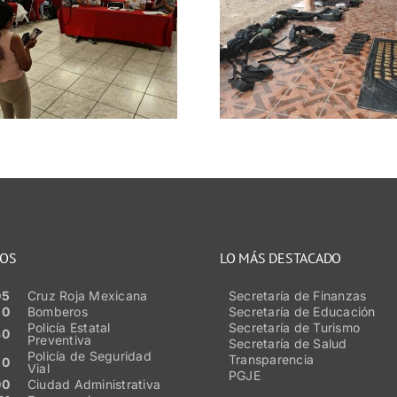
Morelos a
privada de la
preventiva
libertad durante
la extors
operativo
secto
coordinado de
producti
Fuerzas de
comerci
Seguridad
NOS
LO MÁS DESTACADO
05
Cruz Roja Mexicana
Secretaría de Finanzas
50
Bomberos
Secretaría de Educación
Policía Estatal
Secretaría de Turismo
80
Preventiva
Secretaría de Salud
Policía de Seguridad
Transparencia
20
Vial
PGJE
00
Ciudad Administrativa