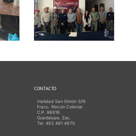
cciones
s contra
ión con
res
vos y
ales
CONTACTO
Vialidad San Simón S/N
Fracc. Rincón Colonial
C.P. 98616
Guadalupe, Zac.
Tel. 492 491 4970