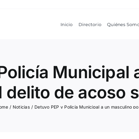
Inicio
Directorio
Quiénes Som
Policía Municipal 
l delito de acoso 
ome
/
Noticias
/
Detuvo P