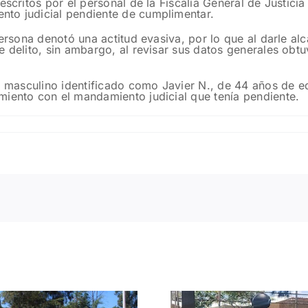
descritos por el personal de la Fiscalía General de Justic
nto judicial pendiente de cumplimentar.
ersona denotó una actitud evasiva, por lo que al darle alca
e delito, sin ambargo, al revisar sus datos generales ob
el masculino identificado como Javier N., de 44 años de e
miento con el mandamiento judicial que tenía pendiente.