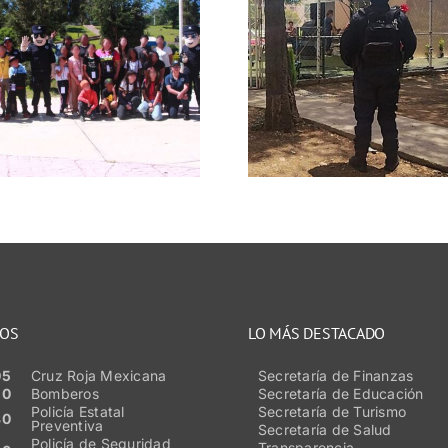
Refuer
Resguardan Policía
vigilanci
Estatal Preventiva
preserv
y corporaciones
tranqui
municipales
durante e
encuentros
masivo
deportivos en
municipi
Guadalupe y Jerez
Zacate
NOS
LO MÁS DESTACADO
05
Cruz Roja Mexicana
Secretaría de Finanzas
50
Bomberos
Secretaría de Educación
Policía Estatal
Secretaría de Turismo
80
Preventiva
Secretaría de Salud
Policía de Seguridad
Transparencia