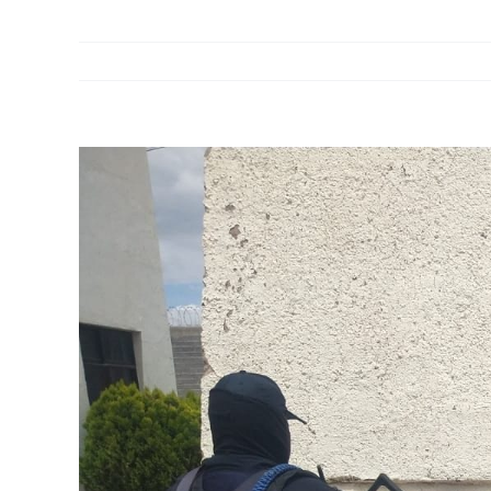
View
Larger
Image