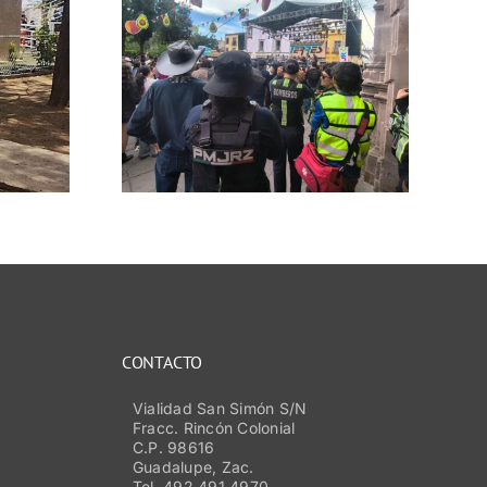
zan
a para
ar la
lidad
ventos
s en
os de
cas
CONTACTO
Vialidad San Simón S/N
Fracc. Rincón Colonial
C.P. 98616
Guadalupe, Zac.
Tel. 492 491 4970