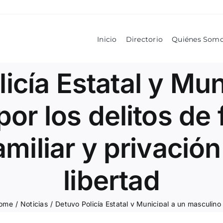
Inicio
Directorio
Quiénes Som
icía Estatal y Mun
or los delitos de 
amiliar y privación 
libertad
ome
/
Noticias
/