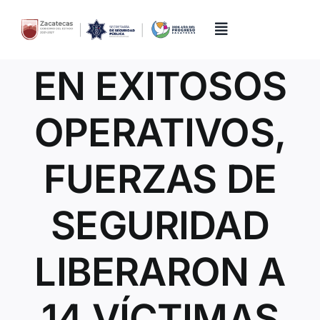
Skip
to
content
Toggle
Navigation
EN EXITOSOS
Inicio
OPERATIVOS,
Directorio
FUERZAS DE
Quiénes Somos
SEGURIDAD
Trámites y Servicios
LIBERARON A
Transparencia
14 VÍCTIMAS