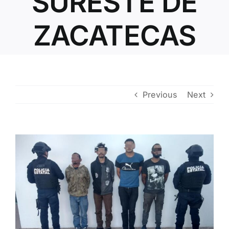
SURESTE DE
ZACATECAS
Previous
Next
View
Larger
Image