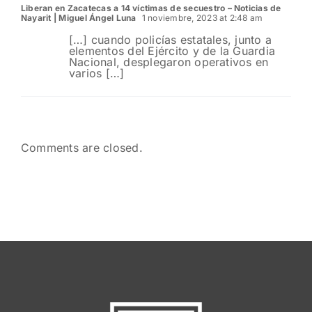
Zacatecas
y Jerez
e
Liberan en Zacatecas a 14 víctimas de secuestro – Noticias de
Nayarit | Miguel Ángel Luna
1 noviembre, 2023 at 2:48 am
[…] cuando policías estatales, junto a
elementos del Ejército y de la Guardia
Nacional, desplegaron operativos en
varios […]
Comments are closed.