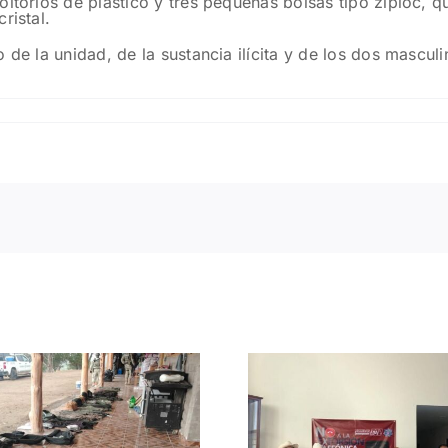
ltorios de plástico y tres pequeñas bolsas tipo ziploc, q
ristal.
 de la unidad, de la sustancia ilícita y de los dos mascul
Desman
Impulsan en
Fuerza
Morelos acciones
Seguri