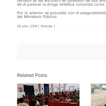
revisión se les encontró en posesión de dos envo
de al parecer la droga sintética conocida como c
Por lo anterior se procedió con el aseguramiento
del Ministerio Público.
26 julio, 2019
|
Noticias
|
Related Posts
Liberan en
cía
Valparaíso a mujer
 el V
privada de la