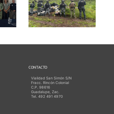
ento
or grupo
aseguran
lo,
os y
 droga
CONTACTO
Vialidad San Simón S/N
Fracc. Rincón Colonial
C.P. 98616
Guadalupe, Zac.
Tel. 492 491 4970