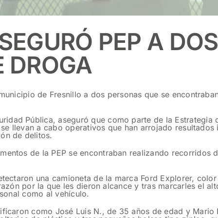
ASEGURÓ PEP A DO
E DROGA
l municipio de Fresnillo a dos personas que se encontrab
idad Pública, aseguró que como parte de la Estrategia d
no se llevan a cabo operativos que han arrojado resultado
ón de delitos.
ementos de la PEP se encontraban realizando recorridos d
detectaron una camioneta de la marca Ford Explorer, color
razón por la que les dieron alcance y tras marcarles el al
rsonal como al vehículo.
tificaron como José Luis N., de 35 años de edad y Mario 