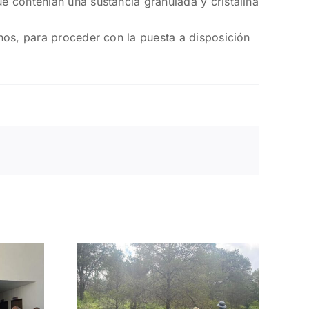
ue contenían una sustancia granulada y cristalina
inos, para proceder con la puesta a disposición
telan
s de
dad