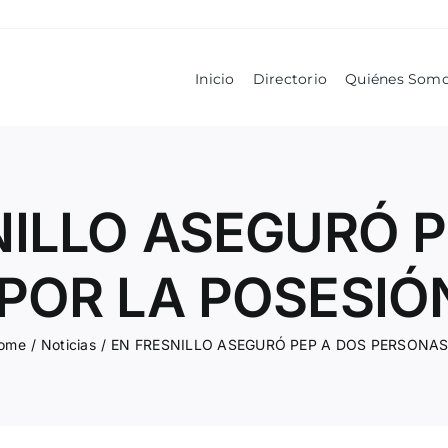
Inicio
Directorio
Quiénes Som
NILLO ASEGURÓ P
POR LA POSESIÓ
ome
/
Noticias
/