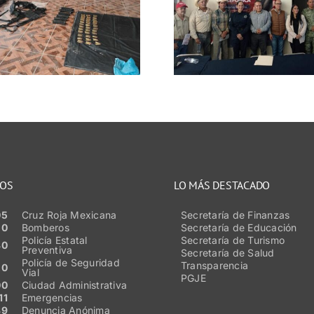
preventivas contra
campam
la extorsión con
utilizado p
sectores
delictivo; 
productivos y
vehícu
comerciales
cartuch
probable
NOS
LO MÁS DESTACADO
05
Cruz Roja Mexicana
Secretaría de Finanzas
50
Bomberos
Secretaría de Educación
Policía Estatal
Secretaría de Turismo
80
Preventiva
Secretaría de Salud
Policía de Seguridad
Transparencia
20
Vial
PGJE
00
Ciudad Administrativa
11
Emergencias
89
Denuncia Anónima