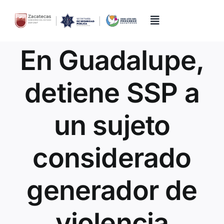
Skip
to
content
Toggle
Navigation
En Guadalupe,
Inicio
detiene SSP a
Directorio
un sujeto
Quiénes Somos
considerado
Trámites y Servicios
generador de
Transparencia
violencia