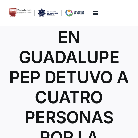
Skip
to
content
Toggle
Navigation
EN
Inicio
GUADALUPE
Directorio
PEP DETUVO A
Quiénes Somos
CUATRO
Trámites y Servicios
PERSONAS
Transparencia
POR LA