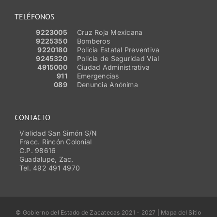
TELÉFONOS
9223005
Cruz Roja Mexicana
9225350
Bomberos
9220180
Policía Estatal Preventiva
9245320
Policía de Seguridad Vial
4915000
Ciudad Administrativa
911
Emergencias
089
Denuncia Anónima
CONTACTO
Vialidad San Simón S/N
Fracc. Rincón Colonial
C.P. 98616
Guadalupe, Zac.
Tel. 492 491 4970
© Gobierno del Estado de Zacatecas 2021 - 2027 | Mapa del Sitio