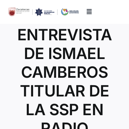
Skip
to
content
Toggle
Navigation
ENTREVISTA
Inicio
DE ISMAEL
Directorio
CAMBEROS
Quiénes Somos
TITULAR DE
Trámites y Servicios
LA SSP EN
Transparencia
RADIO