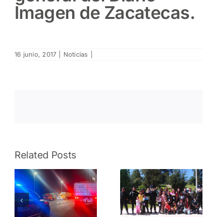
Imagen de Zacatecas.
16 junio, 2017
|
Noticias
|
Fomentan
Resguarda
Related Posts
Policía
Policía
Estatal
Estatal
Preventiva
Preventiva
y Policía
y
ión
Municipal
corporacio
la cultura
municipale