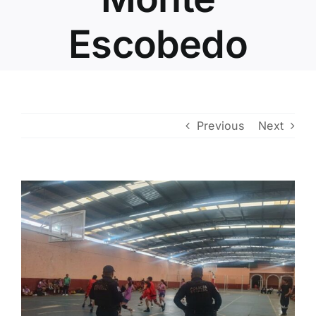
Contacto
Escobedo
Previous
Next
View
Larger
Image