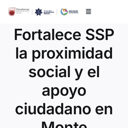
Skip
to
content
Toggle
Navigation
Fortalece SSP
Inicio
la proximidad
Directorio
social y el
Quiénes Somos
apoyo
Trámites y Servicios
ciudadano en
Transparencia
Monte