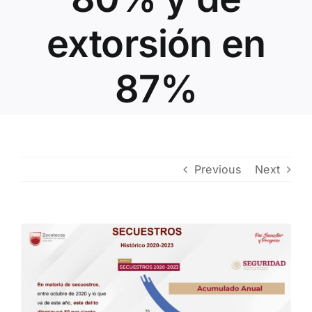
Contacto
extorsión en
87%
Previous
Next
View
Larger
Image