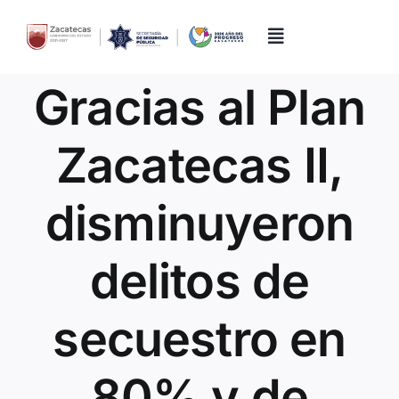
Skip
to
content
Toggle
Navigation
Gracias al Plan
Inicio
Zacatecas II,
Directorio
disminuyeron
Quiénes Somos
delitos de
Trámites y Servicios
secuestro en
Transparencia
80% y de