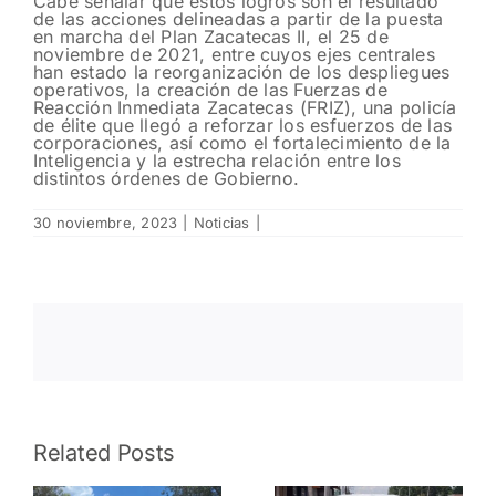
Cabe señalar que estos logros son el resultado
de las acciones delineadas a partir de la puesta
en marcha del Plan Zacatecas II, el 25 de
noviembre de 2021, entre cuyos ejes centrales
han estado la reorganización de los despliegues
operativos, la creación de las Fuerzas de
Reacción Inmediata Zacatecas (FRIZ), una policía
de élite que llegó a reforzar los esfuerzos de las
corporaciones, así como el fortalecimiento de la
Inteligencia y la estrecha relación entre los
distintos órdenes de Gobierno.
30 noviembre, 2023
|
Noticias
|
Related Posts
n
Reintegran
d