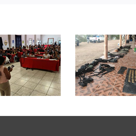
Liberan en
Impulsa
Valparaíso a mujer
Morelos a
privada de la
preventiva
libertad durante
la extors
operativo
secto
coordinado de
producti
Fuerzas de
comerci
Seguridad