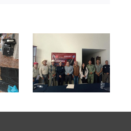
n en
cciones
s contra
ión con
res
vos y
ales