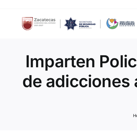
Skip
to
content
Imparten Polic
de adicciones 
H