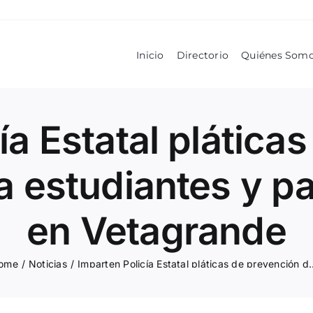
Inicio
Directorio
Quiénes Som
ía Estatal plática
a estudiantes y pa
en Vetagrande
ome
/
Noticias
/
Imparten Policía Estatal pláticas de prevención de adi