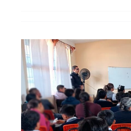
View
Larger
Image