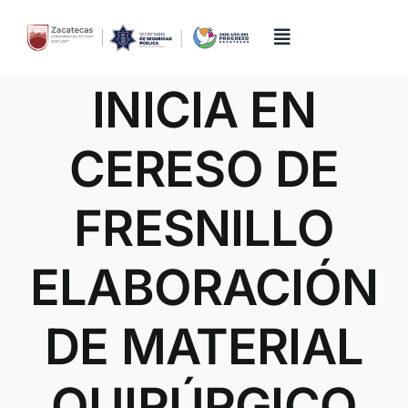
Skip
to
content
Toggle
Navigation
INICIA EN
Inicio
CERESO DE
Directorio
FRESNILLO
Quiénes Somos
ELABORACIÓN
Trámites y Servicios
DE MATERIAL
Transparencia
QUIRÚRGICO