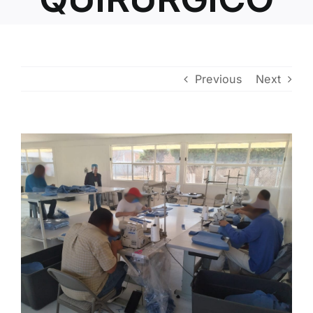
Contacto
Previous
Next
View
Larger
Image