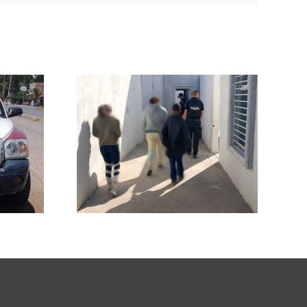
 Policía
Policía
l a un
on su
a en
oso