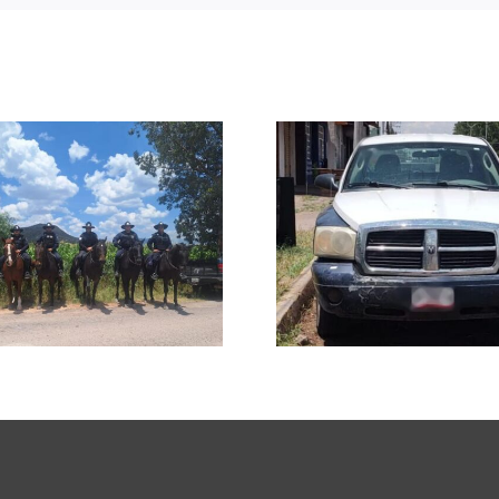
Reintegran
Asegura FRIZ una
Estatal y 
camioneta con
Municipa
reporte de robo en
menor c
Villanueva
famili
Tranc