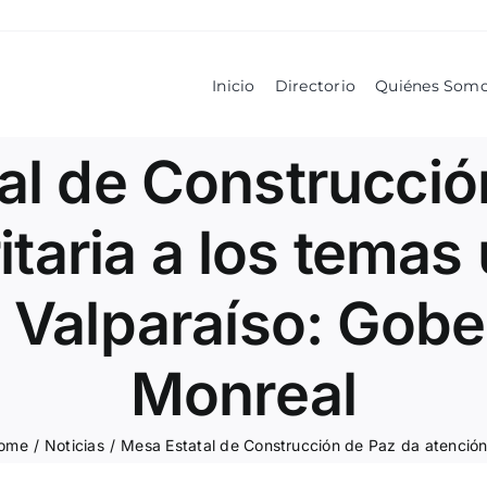
Inicio
Directorio
Quiénes Som
al de Construcció
itaria a los temas
 Valparaíso: Gob
Monreal
ome
/
Noticias
/