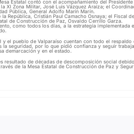
Mesa Estatal contó con el acompañamiento del Presidente 
la XI Zona Militar, José Luis Vázquez Araiza; el Coordina
idad Pública, General Adolfo Marín Marín.
 la República, Cristián Paul Camacho Osnaya; el Fiscal de
tatal de Construcción de Paz, Osvaldo Cerrillo Garza.
nto, como todos los días, a la estrategia implementada e
do.
l y el pueblo de Valparaíso cuentan con todo el respaldo
s la seguridad, por lo que pidió confianza y seguir trab
esa demarcación y en el estado.
e es resultado de décadas de descomposición social debid
través de la Mesa Estatal de Construcción de Paz y Segur