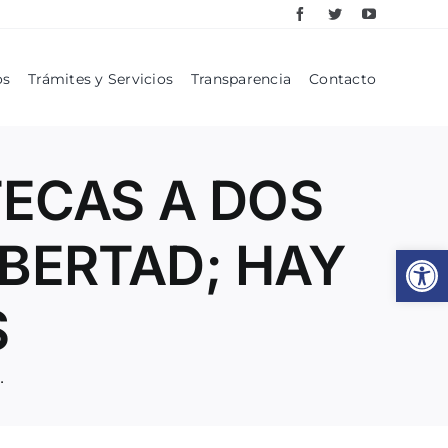
os
Trámites y Servicios
Transparencia
Contacto
TECAS A DOS
IBERTAD; HAY
Abrir
S
SU LIBERTAD; HAY SIETE DETENIDOS