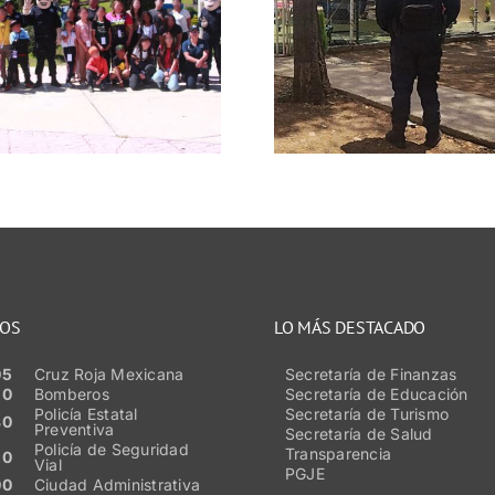
Estatal Preventiva
preserv
y corporaciones
tranqui
municipales
durante e
encuentros
masivo
deportivos en
municipi
Guadalupe y Jerez
Zacate
NOS
LO MÁS DESTACADO
05
Cruz Roja Mexicana
Secretaría de Finanzas
50
Bomberos
Secretaría de Educación
Policía Estatal
Secretaría de Turismo
80
Preventiva
Secretaría de Salud
Policía de Seguridad
Transparencia
20
Vial
PGJE
00
Ciudad Administrativa