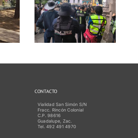
ar la
lidad
ventos
s en
os de
cas
CONTACTO
Vialidad San Simón S/N
Fracc. Rincón Colonial
C.P. 98616
Guadalupe, Zac.
Tel. 492 491 4970