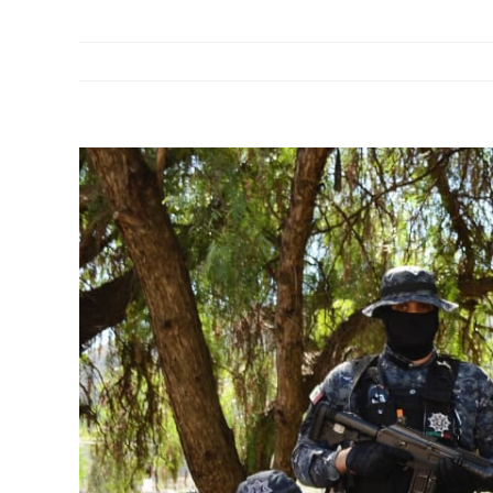
View
Larger
Image