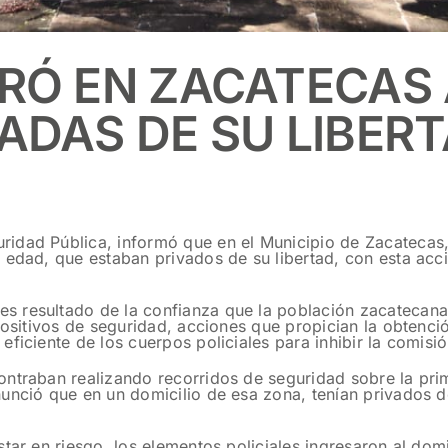
RÓ EN ZACATECAS 
DAS DE SU LIBERT
idad Pública, informó que en el Municipio de Zacatecas, 
 edad, que estaban privados de su libertad, con esta acc
 resultado de la confianza que la población zacatecana 
positivos de seguridad, acciones que propician la obtenci
ficiente de los cuerpos policiales para inhibir la comisió
ntraban realizando recorridos de seguridad sobre la prim
unció que en un domicilio de esa zona, tenían privados d
tar en riesgo, los elementos policiales ingresaron al domi