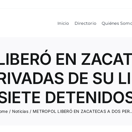
Inicio
Directorio
Quiénes Som
IBERÓ EN ZACA
IVADAS DE SU L
SIETE DETENIDO
ome
/
Noticias
/
METROPOL LIBERÓ EN ZACATECAS A DOS PERSONAS PRIVADAS DE 