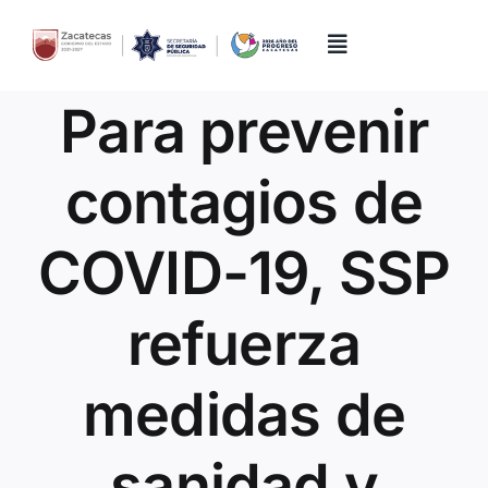
Skip
to
content
Toggle
Navigation
Para prevenir
Inicio
contagios de
Directorio
COVID-19, SSP
Quiénes Somos
refuerza
Trámites y Servicios
medidas de
Transparencia
sanidad y