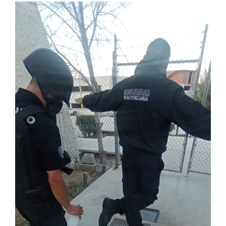
View
Larger
Image