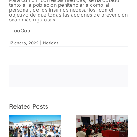
tanto a la población penitenciaria como al
personal, de los insumos necesarios, con el
objetivo de que todas las acciones de prevención
sean más rigurosas.
—ooOoo—
17 enero, 2022
|
Noticias
|
Liberan en
Related Posts
Concluye
Valparaíso
Policía Vial
a mujer
s
Preventiva
privada de
el V Curso
la libertad