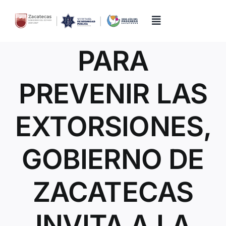
Skip
to
content
Toggle
Navigation
PARA
Inicio
PREVENIR LAS
Directorio
EXTORSIONES,
Quiénes Somos
GOBIERNO DE
Trámites y Servicios
ZACATECAS
Transparencia
INVITA A LA