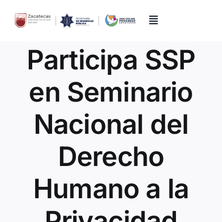
Skip
to
content
Toggle
Navigation
Participa SSP
Inicio
en Seminario
Directorio
Nacional del
Quiénes Somos
Derecho
Trámites y Servicios
Humano a la
Transparencia
Privacidad