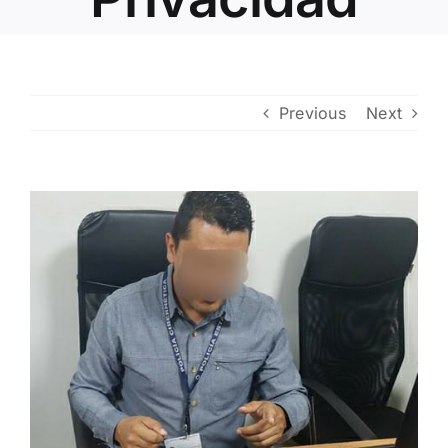
Contacto
Previous
Next
View
Larger
Image