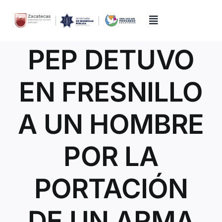
Skip
to
content
Toggle
Navigation
PEP DETUVO
Inicio
EN FRESNILLO
Directorio
A UN HOMBRE
Quiénes Somos
POR LA
Trámites y Servicios
PORTACIÓN
Transparencia
DE UN ARMA