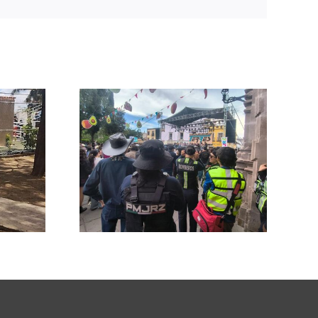
zan
a para
ar la
lidad
ventos
s en
os de
cas