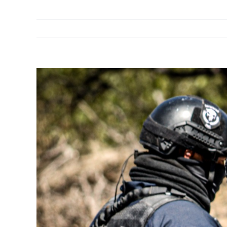
View
Larger
Image