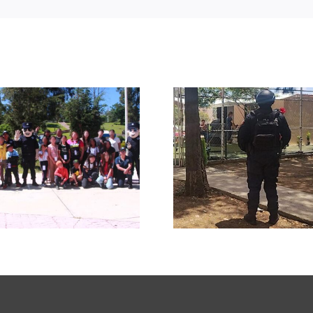
Refuer
Resguardan Policía
vigilanci
Estatal Preventiva
preserv
y corporaciones
tranqui
municipales
durante e
encuentros
masivo
deportivos en
municipi
Guadalupe y Jerez
Zacate