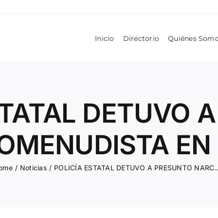
Inicio
Directorio
Quiénes Som
STATAL DETUVO 
OMENUDISTA EN 
ome
/
Noticias
/
POLICÍA ESTATAL DETUVO A PRESUNTO NA