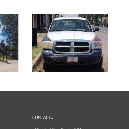
RIZ una
a con
 robo en
ueva
CONTACTO