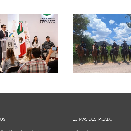
Fortalecen
seguridad durante
Asegura F
actividades
camionet
religiosas,
reporte de
tradicionales y de
Villan
convivencia en
Zacatecas
NOS
LO MÁS DESTACADO