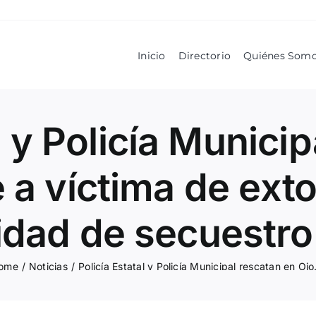
Inicio
Directorio
Quiénes Som
l y Policía Munici
 a víctima de ext
dad de secuestro 
ome
/
Noticias
/
Policía Estatal y Policía