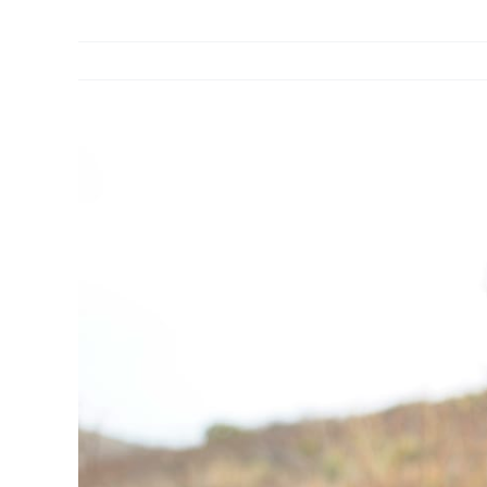
View
Larger
Image