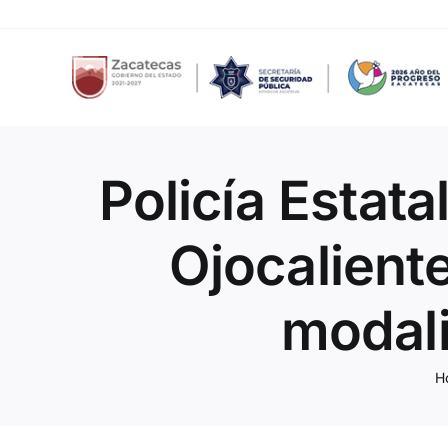
Skip
to
content
Policía Estata
Ojocaliente
modali
H