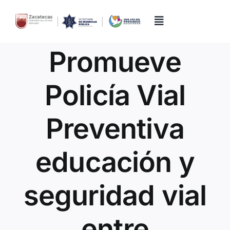
Skip
to
content
Toggle
Navigation
Promueve
Inicio
Policía Vial
Directorio
Preventiva
Quiénes Somos
educación y
Trámites y Servicios
seguridad vial
Transparencia
entre