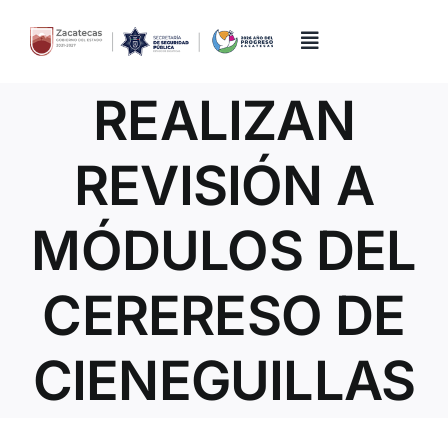
Skip
to
content
Toggle
Navigation
REALIZAN
Inicio
REVISIÓN A
Directorio
MÓDULOS DEL
Quiénes Somos
CERERESO DE
Trámites y Servicios
CIENEGUILLAS
Transparencia