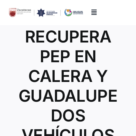
Skip
to
content
Toggle
Navigation
RECUPERA
Inicio
PEP EN
Directorio
CALERA Y
Quiénes Somos
GUADALUPE
Trámites y Servicios
DOS
Transparencia
VEHÍCULOS