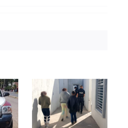
 Policía
Policía
l a un
on su
a en