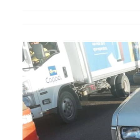
View
Larger
Image