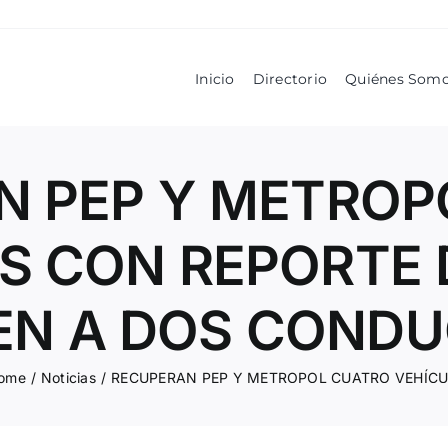
Inicio
Directorio
Quiénes Som
N PEP Y METROP
S CON REPORTE 
EN A DOS COND
ome
/
Noticias
/