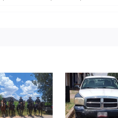
Reintegran
Asegura FRIZ una
Estatal y 
camioneta con
Municipa
reporte de robo en
menor c
Villanueva
famili