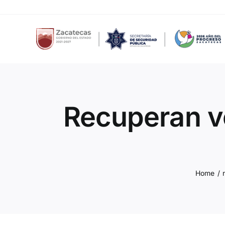
Skip
to
content
Recuperan ve
Home
/