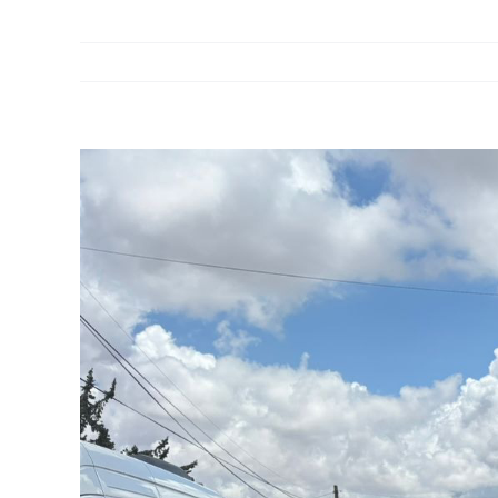
View
Larger
Image