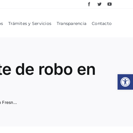
os
Trámites y Servicios
Transparencia
Contacto
te de robo en
Abrir
Recuperan vehículo con reporte de robo en Fresnillo