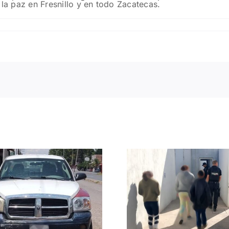
 la paz en Fresnillo y en todo Zacatecas.
Reintegran Policía
Respalda
Estatal y Policía
madr
Municipal a un
buscadora
menor con su
realizar a