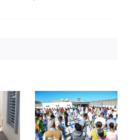
 SSP a
es
s para
cciones