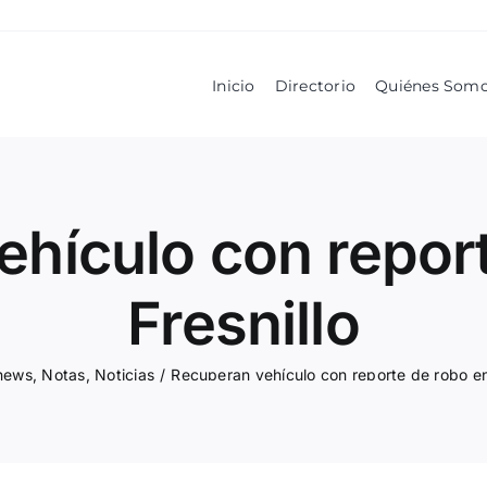
Inicio
Directorio
Quiénes Som
hículo con repor
Fresnillo
news
,
Notas
,
Noticias
/