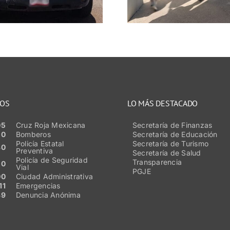
familia en
de localiz
Trancoso
CERERESO 
NOS
LO MÁS DESTACADO
05
Cruz Roja Mexicana
Secretaría de Finanzas
50
Bomberos
Secretaría de Educación
Policía Estatal
Secretaría de Turismo
80
Preventiva
Secretaría de Salud
Policía de Seguridad
Transparencia
20
Vial
PGJE
00
Ciudad Administrativa
11
Emergencias
89
Denuncia Anónima