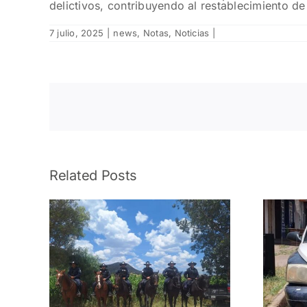
delictivos, contribuyendo al restablecimiento de
7 julio, 2025
|
news
,
Notas
,
Noticias
|
Related Posts
ante
Asegura FRIZ una
s
camioneta con
reporte de robo en
y de