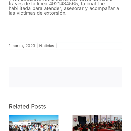
través de la línea 4921434565, la cual fue
habilitada para atender, asesorar y acompañar a
las víctimas de extorsión.
1 marzo, 2023
|
Noticias
|
Liberan en
Related Posts
Concluye
Valparaíso
Policía Vial
a mujer
s
Preventiva
privada de
el V Curso